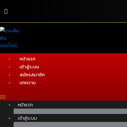
Skip
to
content
หน้าแรก
เข้าสู่ระบบ
สมัครสมาชิก
บทความ
หน้าแรก
เข้าสู่ระบบ