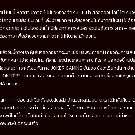
วน์แบบนี้ หลายคนอาจจะไม่มีช่องทางทำเงิน แนะนำ สล็อตออนไลน์ ได้เงินจริ
่ยงโควิด แถมยังเป็นเกมที่ เล่นง่ายมาก ๆ เพียงลงทุนไม่กี่บาทก็มีเงิน ใช้ได้
กรวดเร็ว ยิ่งในปัจจุบันนี้ ที่มีช่องทางการสมัคร รวมไปถึงการ ฝาก – ถอน
่องทาง เพื่ออำนวยความสะดวก ให้กับเหล่านักลงทุน
แล้ววันนี้ทางเรา ผู้เล่นจริงก็อยากจะมาแชร์ ประสบการณ์ เกี่ยวกับการเล่
กับทุกคน ไม่ว่าจะค่ายไหน ก็สามารถนำประสบการณ์ ที่เราจะบอกต่อนี้ ไปประย
นเลยว่า เราได้เล่นกับทาง JOKER GAMING นั่นเอง ซึ่งจะเรียกสั้น ๆ ง่าย 
อ JOKER123 นั่นเองจ้า ซึ่งเกมจากค่ายนี้ก็มีหลากหลายมาก ซึ่งส่วนใหญ่เรา
OMA นั่นเอง
ล์เก่า ๆ หน่อย แต่เมื่อได้ลองเล่นแล้ว จำนวนผลตอบแทน เราได้กลับคืนมาไว
ยจากประสบการณ์ ที่เล่น สล็อตออนไลน์ เกมนี้ ซึ่งเกมนี้จะเป็นการสะสมย
พย์ไลน์นั้น ๆ ได้ติดต่อกัน และเมื่อได้รับ คอมโบสล็อต ครบตามที่กำหนด 
ุดพิเศษไปอีกระบบคือ