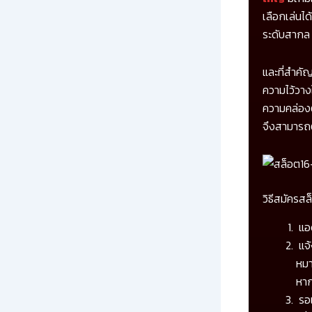
เลือกเล่นไ
ระดับสากล 
และที่สำคั
ความไว้วาง
ความคล่องตั
จึงสามารถต
วิธีสมัครส
แอด
แจ้
หมา
หาก
รอเ