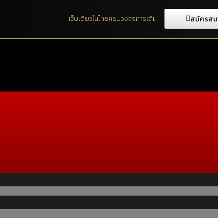
สมัครสม
เว็บเดียวในไทยครบวงจรการเดิมพัน กีฬา แทงบอลออลไลน์ เกม