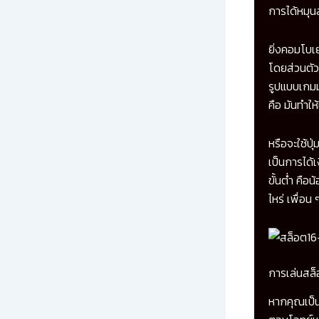
การได้หมุนส
ยิ่งคอมโบเย
โดยส่วนตัว
รูปแบบเกมมั
คือ มันทำใ
หรือจะใช้ปุ
เป็นการได้เ
ขั้นต่ำ คือ
ไหร่ เพื่อน
การเล่นสล็อ
หากคุณเป็น