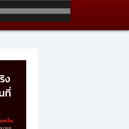
ริง
ที่
อตเว็บ
สามารถ