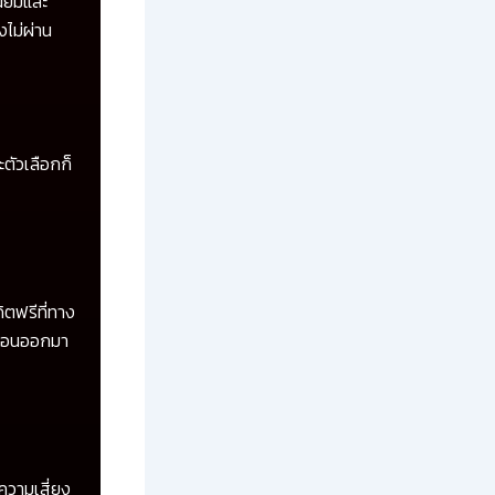
นิยมและ
งไม่ผ่าน
ะตัวเลือกก็
ิตฟรีที่ทาง
รถถอนออกมา
วามเสี่ยง