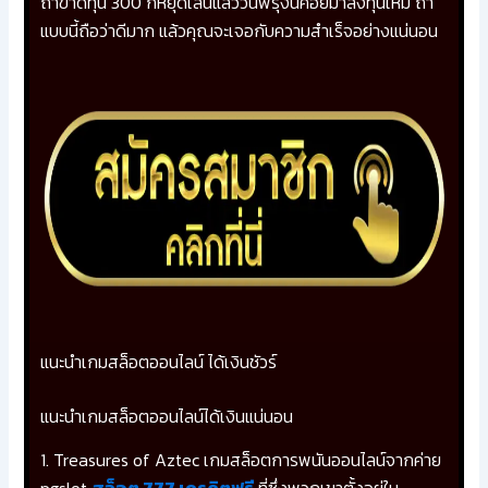
ถ้าขาดทุน 300 ก็หยุดเล่นแล้ววันพรุ่งนี้ค่อยมาลงทุนใหม่ ถ้า
แบบนี้ถือว่าดีมาก แล้วคุณจะเจอกับความสำเร็จอย่างแน่นอน
แนะนำเกมสล็อตออนไลน์ ได้เงินชัวร์
แนะนำเกมสล็อตออนไลน์ได้เงินแน่นอน
1. Treasures of Aztec เกมสล็อตการพนันออนไลน์จากค่าย