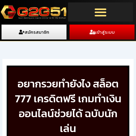
Skip
to
content
สมัครสมาชิก
เข้าสู่ระบบ
อยากรวยทำยังไง สล็อต
777 เครดิตฟรี เกมทำเงิน
ออนไลน์ช่วยได้ ฉบับนัก
เล่น