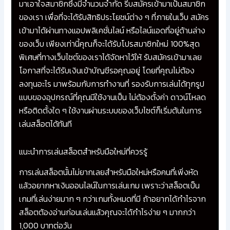
มาเอาใจสมาชิกซึ่งมีจำนวนจำกัด รีบสมัครเข้ามาเป็นสมาชิก
ของเรา เพื่อที่จะได้รับสิทธิประโยชน์ต่าง ๆ ที่ภายในเว็บ สมัคร
เข้ามาได้ผ่านทางแอปพลิเคชั่นไลน์ หรือไลน์แอดที่อยู่ด้านล่าง
ของเว็บ เพียงเท่านี้คุณก็จะได้รับโปรสมาชิกใหม่ 100%สุด
พิเศษที่ทางเว็บไซต์ของเราได้จัดหาไว้ให้ รับสมัครเข้ามาเลย
โอกาสที่จะได้รับเงินเข้าบัญชีรอคุณอยู่ โดยที่คุณไม่ต้อง
ลงทุนอะไร มาพร้อมกับการทำงานที่ รองรับการเล่นได้ทุกรูป
แบบของอุปกรณ์ที่คุณมีใช้งานเป็น ไม่ต้องตั้งค่า ดาวน์โหลด
หรือติดตั้งใด ๆ ใช้งานผ่านระบบของเว็บไซต์ก็เริ่มต้นในการ
เล่นสล็อตได้ทันที
แนะนำการเล่นสล็อตสำหรับมือใหม่ที่ควรรู้
การเล่นสล็อตนั้นไม่ยากเลยสำหรับมือใหม่หรือคนที่เพิ่งหัด
แล้วอยากหาเงินออนไลน์ในการเล่นเกม เพราะว่าสล็อตเป็น
เกมที่เล่นง่ายมาก ๆ กว่าเกมทั้งหมดที่มี ถ้าอยากได้กำไรจาก
สล็อตต้องอ่านก่อนเล่นแล้วคุณจะได้กำไรง่าย ๆ มากกว่า
1,000 บาทต่อวัน