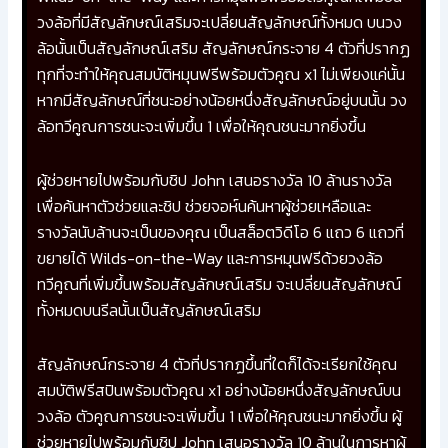
วงล้อที่มีสัญลักษณ์เสริมจะเปลี่ยนสัญลักษณ์ทั้งหมด บนวง
ล้อนั้นเป็นสัญลักษณ์เสริม สัญลักษณ์กระจาย 4 ตัวที่ปรากฏ
ทุกที่จะทำให้คุณสมบัติหมุนฟรีพร้อมตัวคูณ x1 ไม่เพียงแค่นั้น
หากมีสัญลักษณ์ที่ชนะอย่างน้อยหนึ่งสัญลักษณ์อยู่บนนั้น วง
ล้อทวีคูณการชนะจะเพิ่มขึ้น 1 เพื่อให้คุณชนะมากยิ่งขึ้น
ผู้ช่วยหายไปพร้อมกับชิป John เสนอรางวัล 10 ล้านรางวัล
เพื่อค้นหาตัวช่วยและชิป ช่วยจอห์นค้นหาผู้ช่วยเหลือและ
รางวัลนับล้านจะเป็นของคุณ เป็นสล็อตวิดีโอ 6 แถว 6 แถวที่
ขยายได้ Wilds-on-the-Way และการหมุนฟรีด้วยวงล้อ
ทวีคูณที่เพิ่มขึ้นพร้อมสัญลักษณ์เสริม จะเปลี่ยนสัญลักษณ์
ทั้งหมดบนรีลนั้นเป็นสัญลักษณ์เสริม
สัญลักษณ์กระจาย 4 ตัวที่ปรากฏขึ้นที่ใดก็ได้จะเรียกใช้คุณ
สมบัติฟรีสปินพร้อมตัวคูณ x1 อย่างน้อยหนึ่งสัญลักษณ์บน
วงล้อ ตัวคูณการชนะจะเพิ่มขึ้น 1 เพื่อให้คุณชนะมากยิ่งขึ้น ผู้
ช่วยหายไปพร้อมกับชิป John เสนอรางวัล 10 ล้านในการหาผู้