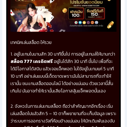
เทคนิคเล่นสล็อต ให้รวย
1. อยู่ในเกมในนานสัก 30 นาทีขึ้นไป การอยู่ในเกมส์ให้นานกว่า
สล็อต 777 เครดิตฟรี
อยู่ในได้สัก 30 นาที ขั้นไป เพื่อที่จะ
ได้มีโอกาสได้สปิน แล้วเจอแจ็คพอต ไม่ใช้อยู่ในเกมแค่ 5 นาที
10 นาที อย่าเล่นแบบนี้เด็ดขาดเพราะมันไม่สามารถที่จะทำให้
เรานั้น ชนะเกมสล็อตออนไลน์ ได้อย่างแน่นอน ด้วยเวลานี้สั้น
เกินไป มันอาจทำให้เรานั้นเสียโอกาสลุ้นแจ็คพอตนั้นเอง
2. จังหวะในการเล่นเกมสล็อต ถือว่าสำคัญมากอีกเรื่อง เริ่ม
เล่นสล็อตไปแล้วสัก 5 – 10 ตาก็พยายามที่จะเก็บข้อมูล เพราะ
ว่าระบบการออกรางวัลที่ค้อนข้างแน่นอน ให้นักเดิมพันเองจับ