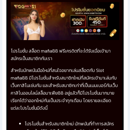
โปรโมชั่น สล็อต mafia88 ฟรีเครดิตที่จะได้รับเมื่อเข้ามา
สมัครเป็นสมาชิกกับเรา
สำหรับนักพนันมือใหม่ที่สนใจอยากเล่นสล็อตกับ Slot
mafia88 มีโปรโมชั่นสำหรับสมาชิกใหม่ที่สมัครเข้ามาเล่นกับ
เว็บคาสิโนเช่นกัน และสำหรับสมาชิกเก่าที่เป็นเมมเบอร์กับเว็บ
คาสิโนออนไลน์สล็อมาเฟีย88 อยู่แล้วก็มีโปรโมชั่นมากมาย
เรียกได้ว่าออกใหม่กันเป็นประจำทุกเดือน โดยรายละเอียด
แต่ละโปรโมชั่นมีดังนี้
โปรโมชั่นสำหรับสมาชิกใหม่ นักพนันที่ทำการสมัคร