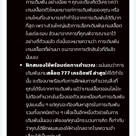
การเดิมพัน อย่างน้อย ๆ คุณจะต้องคิดวิเคราะห์ว่า
เกมสล็อตตัวไหนเหมาะแก่การเดิมพันของคุณ หรือ
เกมไหนที่จะสามารถทำกำไรจากการเดิมพันได้ดีมาก
ที่สุด เพราะส่วนใหญ่แล้วการเลือกเดิมพันเกมสล็อต
ในแต่ละรอบ ล้วนมาจากการที่คุณพิจารณาเอาไว้
อย่างถี่ถ้วนแล้ว ดังนั้นจะหมายความว่า การเดิมพัน
เกมสล็อตที่ผ่านมา จะมาจากการตัดสินใจที่ดีแล้ว
นั่นเอง
ฝึกสมองให้พร้อมต่อการคำนวณ :
แน่นอนว่าการ
เดิมพันเกม
สล็อต 777 เครดิตฟรี ล่าสุด
ให้ได้กำไร
นั้น จะต้องมาพร้อมกับการฝึกฝนการคำนวณสิ่งที่
คุณได้รับจากการเดิมพัน แม้ว่าเกมสล็อตออนไลน์จะ
ไม่ต้องคำนวณในเรื่องขอตัวเลขเหมือนกับการเดิมพัน
รูปแบบอื่น ๆ แต่คุณจะต้องค้นหาสูตรในการเดิมพัน
รวมทั้งเทคนิคต่าง ๆ เพื่อเป็นอีกหนึ่งตัวช่วยในการ
เดิมพันนั่นเอง เพียงแค่คุณมีกระบวนการคิด ก็เท่ากับ
ว่าคุณได้ฝึกฝนสมองให้ห่างไกลจากโรคความจำ
เสื่อมได้เป็นอย่างดี