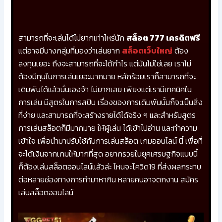
สามารถที่จะเล่นได้ไม่ยากเท่าไหร่นัก
สล็อต 777 เครดิตฟรี
แต่อาจมีบางกลุ่มที่มองว่าเล่นยาก
สล็อตเว็บใหญ่
ต้อง
ลงทุนเยอะ ถึงจะสามารถที่จะได้กำไร แต่มันไม่ใช่เลย เราไม่
ต้องมีทุนในการเล่นเยอะมากมาย หลักร้อยเราก็สามารถที่จะ
เดิมพันได้แล้วนั่นเองจ้า ไม่ยากเลย เพียงแต่เรามีเทคนิคใน
การเล่น มีสูตรในการสปิน เรื่องของการเดิมพันนั้นก็จะเป็นสิ่ง
ที่ง่าย และสามารถที่จะสร้างรายได้ได้จริง ๆ และสำหรับสูตร
การเล่นสล็อตก็มีมากมาย ให้ผู้เล่น ได้เข้าไปอ่าน และทำความ
เข้าใจ เพื่อนำมาปรับใช้กับการเล่นสล็อต เกมออนไลน์ นี้ เพื่อที่
จะได้เงินจากเกมให้มากที่สุด อยากรวยในยุคเศรษฐกิจแบบนี้
ก็ต้องเล่นสล็อตออนไลน์แล้วล่ะ ไหนจะโควิด19 ที่ส่งผลกระทบ
ต่อหลายช่องทางการทำมาหากิน หลายคนอาจตกงาน สมัคร
เล่นสล็อตออนไลน์