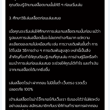
คุณต้องรู้จักเกมสล็อตเกมนั้นให้ดี ๆ ก่อนเริ่มเล่น
3. ศึกษาวิธีเล่นสล็อตก่อนเล่นเสมอ
เมื่อคุณจะเริ่มเล่นให้ศึกษาการเล่นเกมสล็อตเกมนั้นก่อน แม้ว่า
รูปแบบการเล่นสล็อตนั้นจะไม่แตกต่างกันมาก แต่ความ
ละเอียดของเกมไม่เหมือนกัน เช่น การวางเดิมพันขั้นต่ำ การ
ได้โบนัส วิธีการต่าง ๆ การเดิมพันสูงสุด เหล่านี้เป็นสิ่ง
สำคัญที่จะทำให้คุณต้องรู้เกมที่คุณเล่น การอ่านคู่มือหรือคำ
แนะนำการเล่นก่อนเล่นเสมอ จะช่วยให้คุณได้กำไร และทำเงิน
จากเกมสล็อตได้มากยิ่งขึ้น
เล่นสล็อตโรม่า ฝากถอน ไม่มีขั้นต่ำ เว็บตรง รวดเร็ว
ปลอดภัย 100%
เข้าเล่นสล็อตโรม่าโจ๊กเกอร์กับเว็บเรา รับรองได้ว่าไม่ผิดหวัง
อย่างแน่นอน สมัครสมาชิกกับเราให้ท่านทำรายการฝากถอน