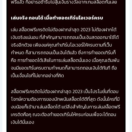
ฟรีแล้ว ก็อย่ารอช้ารีบไปลุ้นเงินรางวัลจากเกมสล็อตกันเลย
เล่นจริง ถอนได้ เมื่อทำยอดเทิร์นโอเวอร์ครบ
เล่น สล็อตฟรีเครดิตไม่ต้องฝากล่าสุด 2023 ไม่ต้องฝากได้
เงินจริงแน่นอน ที่สำคัญสามารถถอนเป็นเงินสดออกมาใช้ได้
จริงอีกด้วย เพียงแค่คุณทำเทิร์นโอเวอร์ให้ครบตามที่เว็บ
กำหนด ก็สามารถถอนเป็นเงินได้แล้ว ซึ่งการทำยอดเทิร์นก็
คือ การทำยอดได้เสียในการเล่นสล็อตนั่นเอง เมื่อคุณเดิมพัน
จนมียอดเทิร์นครบตามกำหนดก็สามารถถอนเงินได้ทันที ถือ
เป็นเงื่อนไขที่ไม่ยากอย่างที่คิด
สล็อตฟรีเครดิตไม่ต้องฝากล่าสุด 2023 เป็นโปรโมชั่นที่ตอบ
โจทย์ความต้องการของนักพนันสล็อตได้ดีที่สุด ดังนั้นใครที่มี
งบน้อยก็เข้ามาเล่นสล็อตได้ แต่สิ่งสำคัญในการเล่นสล็อตฟรี
เครดิตคือคุ ณจะต้องทำยอดเทิร์นให้ครบก่อนเพื่อจะได้ถอน
เงินได้นั่นเอง