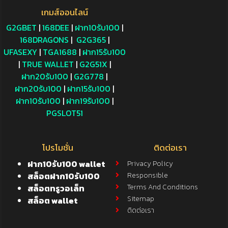
เกมส์ออนไลน์
G2GBET
|
168DEE
|
ฝาก10รับ100
|
168DRAGONS
|
G2G365
|
UFASEXY
|
TGA1688
|
ฝาก15รับ100
|
TRUE WALLET
|
G2G51X
|
ฝาก20รับ100
|
G2G778
|
ฝาก20รับ100
|
ฝาก15รับ100
|
ฝาก10รับ100
|
ฝาก19รับ100
|
PGSLOT51
โปรโมชั่น
ติดต่อเรา
ฝาก10รับ100 wallet
Privacy Policy
สล็อตฝาก10รับ100
Responsible
Terms And Conditions
สล็อตทรูวอเล็ท
Sitemap
สล็อต wallet
ติดต่อเรา